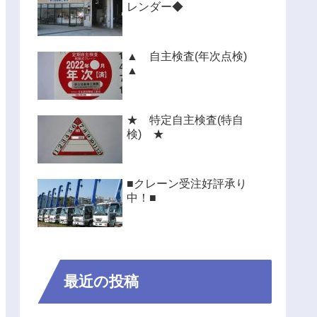
レンダー◆
▲ 自主検査(年次点検)
▲
★ 特定自主検査(特自
検) ★
■クレーン受注好評承り
中！■
最近の投稿